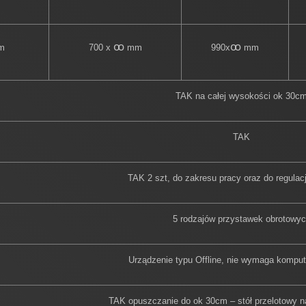
ꝏ
ꝏ
m
700 x
mm
990x
mm
TAK na całej wysokości ok 30c
TAK
TAK 2 szt, do zakresu pracy oraz do regulacj
5 rodzajów przystawek obrotowy
Urządzenie typu Offline, nie wymaga komput
TAK opuszczanie do ok 30cm – stół przelotowy n