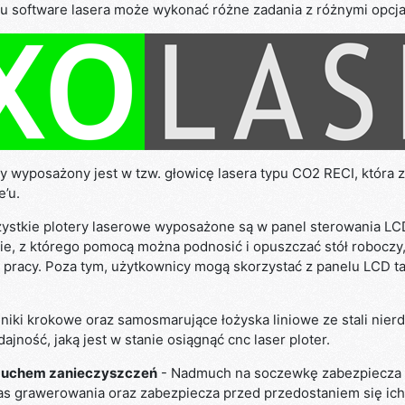
lu software lasera może wykonać różne zadania z różnymi opcja
wy wyposażony jest w tzw. głowicę lasera typu CO2 RECI, która 
’u.
ystkie plotery laserowe wyposażone są w panel sterowania LC
nie, z którego pomocą można podnosić i opuszczać stół robocz
 pracy. Poza tym, użytkownicy mogą skorzystać z panelu LCD t
lniki krokowe oraz samosmarujące łożyska liniowe ze stali nie
ność, jaką jest w stanie osiągnąć cnc laser ploter.
dmuchem zanieczyszczeń
- Nadmuch na soczewkę zabezpiecza 
s grawerowania oraz zabezpiecza przed przedostaniem się ich 