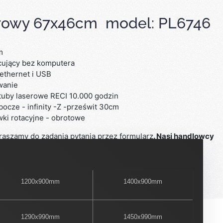
erowy 67x46cm model: PL6746
W
cm
acujący bez komputera
 ethernet i USB
wanie
 tuby laserowe RECI 10.000 godzin
bocze - infinity -Z -prześwit 30cm
wki rotacyjne - obrotowe
raszamy do zadania pytania przez formularz
. Nasi handlowcy
zeciągu kilku minut!
1200x900mm
1400x900mm
1290x990mm
1450x990mm