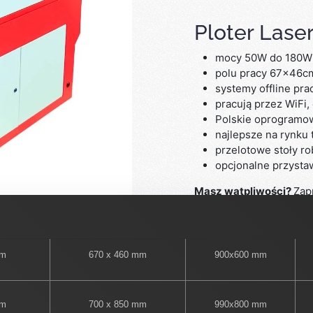
Ploter Las
mocy 50W do 180
polu pracy 67x46
systemy offline pr
pracują przez WiFi,
Polskie oprogramo
najlepsze na rynku
przelotowe stoły ro
opcjonalne przysta
Masz wątpliwości?
Zap
wyślą Tobie ofertę w pr
mm
670 x 460 mm
900x600 mm
Więcej informacji
mm
700 x 850 mm
990x800 mm