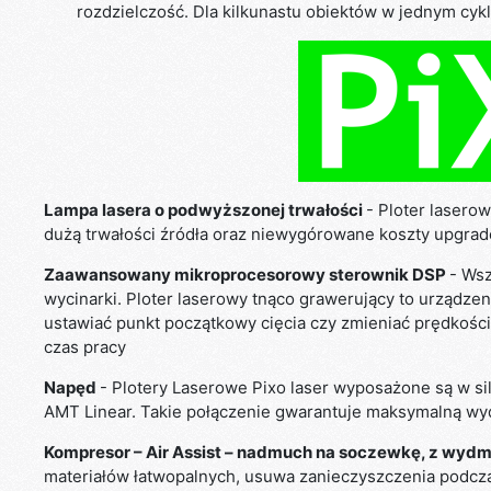
rozdzielczość. Dla kilkunastu obiektów w jednym cyk
Lampa lasera o podwyższonej trwałości
- Ploter lasero
dużą trwałości źródła oraz niewygórowane koszty upgrade
Zaawansowany mikroprocesorowy sterownik DSP
- Wsz
wycinarki. Ploter laserowy tnąco grawerujący to urządze
ustawiać punkt początkowy cięcia czy zmieniać prędkości
czas pracy
Napęd
- Plotery Laserowe Pixo laser wyposażone są w si
AMT Linear. Takie połączenie gwarantuje maksymalną wydaj
Kompresor – Air Assist – nadmuch na soczewkę, z wy
materiałów łatwopalnych, usuwa zanieczyszczenia podcza