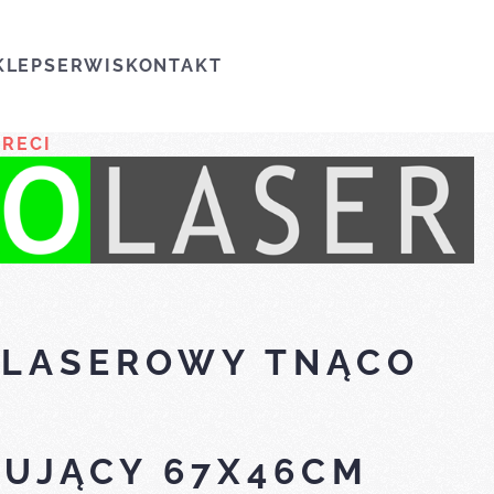
KLEP
SERWIS
KONTAKT
 RECI
 LASEROWY TNĄCO
UJĄCY 67X46CM