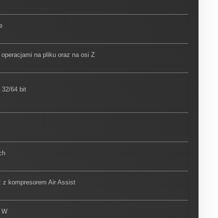
e
operacjami na pliku oraz na osi Z
32/64 bit
ch
 z kompresorem Air Assist
0 W