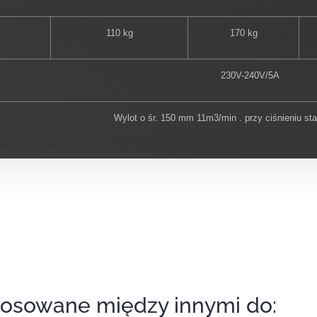
110 kg
170 kg
230V-240V/5A
Wylot o śr. 150 mm 11m3/min . przy ciśnieniu s
tosowane między innymi do: