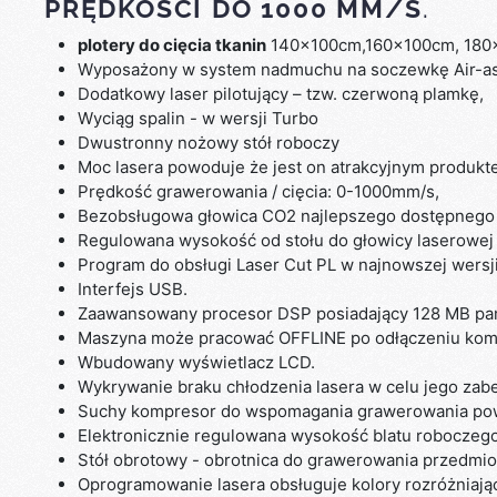
PRĘDKOŚCI DO 1000 MM/S
.
plotery do cięcia tkanin
140x100cm,160x100cm, 180
Wyposażony w system nadmuchu na soczewkę Air-as
Dodatkowy laser pilotujący – tzw. czerwoną plamkę,
Wyciąg spalin - w wersji Turbo
Dwustronny nożowy stół roboczy
Moc lasera powoduje że jest on atrakcyjnym produkt
Prędkość grawerowania / cięcia: 0-1000mm/s,
Bezobsługowa głowica CO2 najlepszego dostępnego 
Regulowana wysokość od stołu do głowicy laserowej 
Program do obsługi Laser Cut PL w najnowszej wersji
Interfejs USB.
Zaawansowany procesor DSP posiadający 128 MB pam
Maszyna może pracować OFFLINE po odłączeniu kom
Wbudowany wyświetlacz LCD.
Wykrywanie braku chłodzenia lasera w celu jego zabe
Suchy kompresor do wspomagania grawerowania powi
Elektronicznie regulowana wysokość blatu roboczego
Stół obrotowy - obrotnica do grawerowania przedmiotów
Oprogramowanie lasera obsługuje kolory rozróżniają