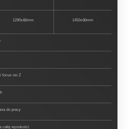
ꝏ
ꝏ
1290x
mm
1450x
mm
m
i focus osi Z
ch
era do pracy
a całej wysokości