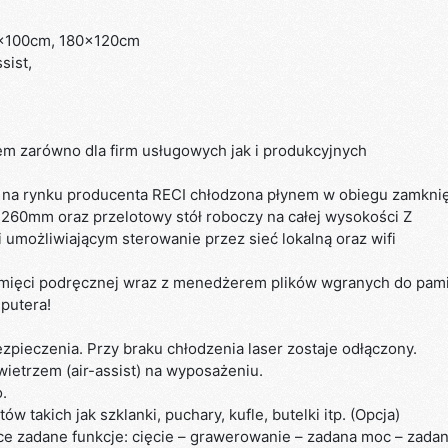
x100cm, 180x120cm
sist,
em zarówno dla firm usługowych jak i produkcyjnych
na rynku producenta RECI chłodzona płynem w obiegu zamkni
260mm oraz przelotowy stół roboczy na całej wysokości Z
 umożliwiającym sterowanie przez sieć lokalną oraz wifi
ięci podręcznej wraz z menedżerem plików wgranych do pamię
putera!
zpieczenia. Przy braku chłodzenia laser zostaje odłączony.
etrzem (air-assist) na wyposażeniu.
.
 takich jak szklanki, puchary, kufle, butelki itp. (Opcja)
ce zadane funkcje: cięcie – grawerowanie – zadana moc – zada