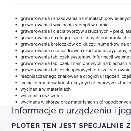
grawerowania i znakowania na metalach powlekanyc
grawerowania i wycinania stempli w gumie
grawerowania i cięcia tworzyw sztucznych – plexi, akr
grawerowania na długopisach i innych podarunkach 
grawerowania breloczków do kluczy, numerków na drz
grawerowania i cięcia drewna i kartonu na dyplomy, 
grawerowania tabliczek systemów informacji wewnętr
grawerowania tabliczek znamionowych na blachach 
grawerowania tabliczek opisowych do szaf sterowni
niezniszczalnego znakowania drogich urządzeń, czę
cięcia elementów konstrukcyjnych z tworzyw sztuczny
wycinania w materiałach
wycinania uszczelek
wycinana w skórze oraz materiałach skóropodobnych
Informacje o urządzeniu i jeg
PLOTER TEN JEST SPECJALNIE