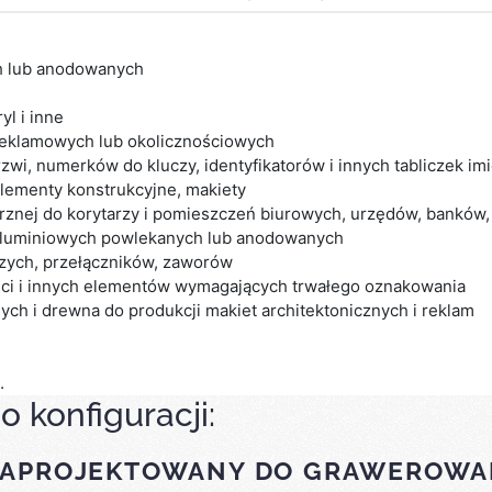
h lub anodowanych
yl i inne
reklamowych lub okolicznościowych
wi, numerków do kluczy, identyfikatorów i innych tabliczek im
elementy konstrukcyjne, makiety
znej do korytarzy i pomieszczeń biurowych, urzędów, banków, 
aluminiowych powlekanych lub anodowanych
czych, przełączników, zaworów
ści i innych elementów wymagających trwałego oznakowania
ch i drewna do produkcji makiet architektonicznych i reklam
.
o konfiguracji:
 ZAPROJEKTOWANY DO GRAWEROWANI