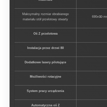
Maksymalny rozmiar obrabianego
ꝏ
690x
m
materiału stół przelotowy otwarty
Oś Z przelotowa
Instalacja przez drzwi 80
Dodatkowe lasery pilotujące
Możliwości rotacyjne
System pracy urządzenia
Automatyczna oś Z